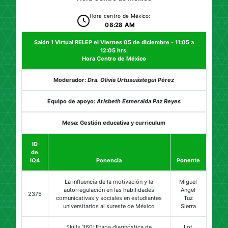
Hora centro de México:
08:28 AM
Salón 1 Virtual RELEP el Viernes 05 de diciembre - 11:05 a
12:05 hrs.
Hora Centro de México
Moderador:
Dra. Olivia Urtusuástegui Pérez
Equipo de apoyo:
Arisbeth Esmeralda Paz Reyes
Mesa: Gestión educativa y curriculum
ID
de
iQ4
Ponencia
Ponente
La influencia de la motivación y la
Miguel
autorregulación en las habilidades
Ángel
2375
comunicativas y sociales en estudiantes
Tuz
universitarios al sureste de México
Sierra
Skills 360: Etapa diagnóstica de
Lot