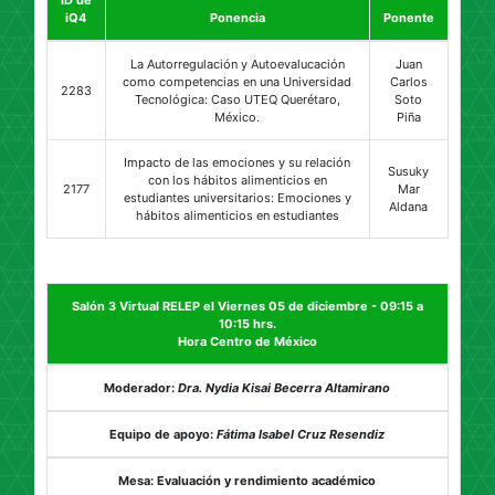
ID de
iQ4
Ponencia
Ponente
La Autorregulación y Autoevalucación
Juan
como competencias en una Universidad
Carlos
2283
Tecnológica: Caso UTEQ Querétaro,
Soto
México.
Piña
Impacto de las emociones y su relación
Susuky
con los hábitos alimenticios en
2177
Mar
estudiantes universitarios: Emociones y
Aldana
hábitos alimenticios en estudiantes
Salón 3 Virtual RELEP el Viernes 05 de diciembre - 09:15 a
10:15 hrs.
Hora Centro de México
Moderador:
Dra. Nydia Kisai Becerra Altamirano
Equipo de apoyo:
Fátima Isabel Cruz Resendiz
Mesa: Evaluación y rendimiento académico