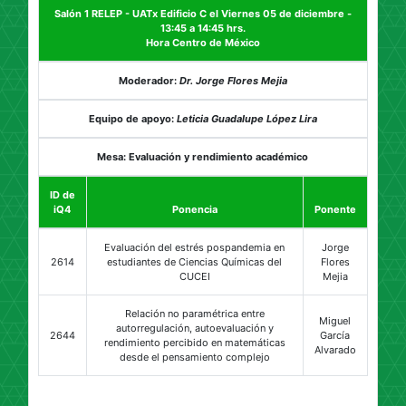
Salón 1 RELEP - UATx Edificio C el Viernes 05 de diciembre -
13:45 a 14:45 hrs.
Hora Centro de México
Moderador:
Dr. Jorge Flores Mejia
Equipo de apoyo:
Leticia Guadalupe López Lira
Mesa: Evaluación y rendimiento académico
ID de
iQ4
Ponencia
Ponente
Evaluación del estrés pospandemia en
Jorge
2614
estudiantes de Ciencias Químicas del
Flores
CUCEI
Mejia
Relación no paramétrica entre
Miguel
autorregulación, autoevaluación y
2644
García
rendimiento percibido en matemáticas
Alvarado
desde el pensamiento complejo