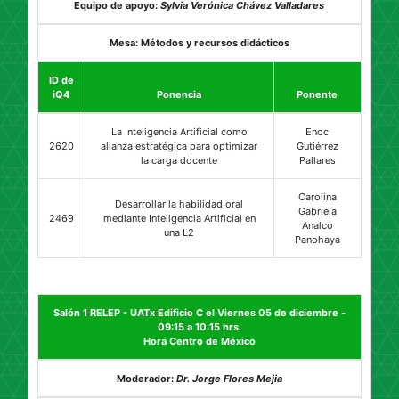
Equipo de apoyo:
Sylvia Verónica Chávez Valladares
Mesa: Métodos y recursos didácticos
ID de
iQ4
Ponencia
Ponente
La Inteligencia Artificial como
Enoc
2620
alianza estratégica para optimizar
Gutiérrez
la carga docente
Pallares
Carolina
Desarrollar la habilidad oral
Gabriela
2469
mediante Inteligencia Artificial en
Analco
una L2
Panohaya
Salón 1 RELEP - UATx Edificio C el Viernes 05 de diciembre -
09:15 a 10:15 hrs.
Hora Centro de México
Moderador:
Dr. Jorge Flores Mejia