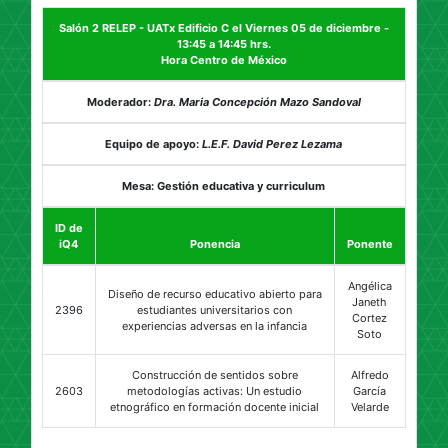
Salón 2 RELEP - UATx Edificio C el Viernes 05 de diciembre -
13:45 a 14:45 hrs.
Hora Centro de México
Moderador:
Dra. Maria Concepción Mazo Sandoval
Equipo de apoyo:
L.E.F. David Perez Lezama
Mesa: Gestión educativa y curriculum
ID de
iQ4
Ponencia
Ponente
Angélica
Diseño de recurso educativo abierto para
Janeth
2396
estudiantes universitarios con
Cortez
experiencias adversas en la infancia
Soto
Construcción de sentidos sobre
Alfredo
2603
metodologías activas: Un estudio
García
etnográfico en formación docente inicial
Velarde