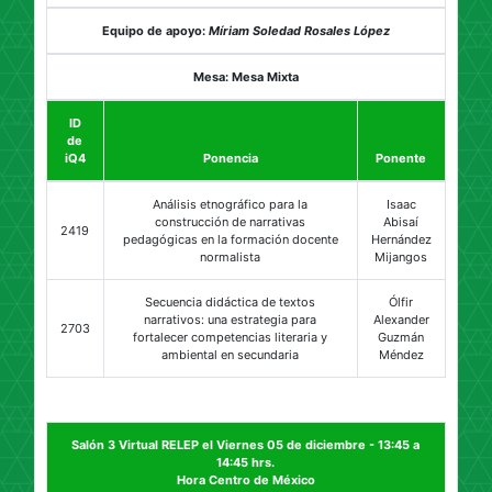
Equipo de apoyo:
Míriam Soledad Rosales López
Mesa: Mesa Mixta
ID
de
iQ4
Ponencia
Ponente
Análisis etnográfico para la
Isaac
construcción de narrativas
Abisaí
2419
pedagógicas en la formación docente
Hernández
normalista
Mijangos
Secuencia didáctica de textos
Ólfir
narrativos: una estrategia para
Alexander
2703
fortalecer competencias literaria y
Guzmán
ambiental en secundaria
Méndez
Salón 3 Virtual RELEP el Viernes 05 de diciembre - 13:45 a
14:45 hrs.
Hora Centro de México