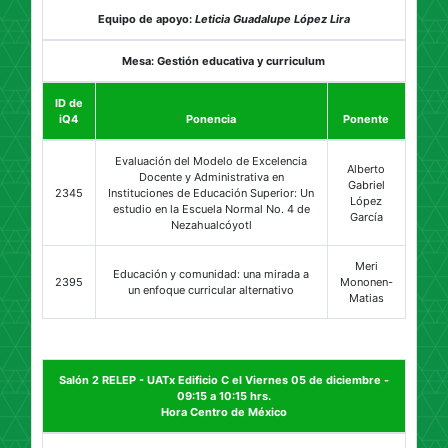
Equipo de apoyo:
Leticia Guadalupe López Lira
Mesa: Gestión educativa y curriculum
ID de
iQ4
Ponencia
Ponente
Evaluación del Modelo de Excelencia
Alberto
Docente y Administrativa en
Gabriel
2345
Instituciones de Educación Superior: Un
López
estudio en la Escuela Normal No. 4 de
García
Nezahualcóyotl
Meri
Educación y comunidad: una mirada a
2395
Mononen-
un enfoque curricular alternativo
Matias
Salón 2 RELEP - UATx Edificio C el Viernes 05 de diciembre -
09:15 a 10:15 hrs.
Hora Centro de México