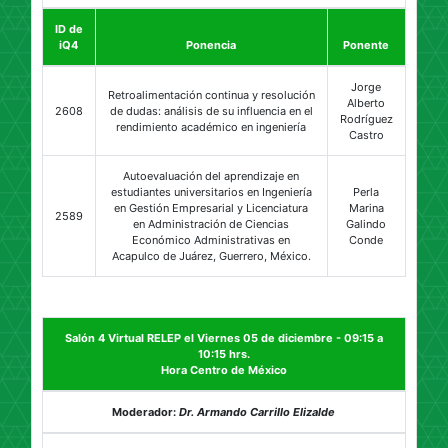
ID de
iQ4
Ponencia
Ponente
Jorge
Retroalimentación continua y resolución
Alberto
2608
de dudas: análisis de su influencia en el
Rodríguez
rendimiento académico en ingeniería
Castro
Autoevaluación del aprendizaje en
estudiantes universitarios en Ingeniería
Perla
en Gestión Empresarial y Licenciatura
Marina
2589
en Administración de Ciencias
Galindo
Económico Administrativas en
Conde
Acapulco de Juárez, Guerrero, México.
Salón 4 Virtual RELEP el Viernes 05 de diciembre - 09:15 a
10:15 hrs.
Hora Centro de México
Moderador:
Dr. Armando Carrillo Elizalde