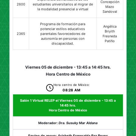
Concepción
2600
estudiantes universitarios al migrar de
Mazo
la modalidad presencial a virtual
Sandoval
Programa de formación para
Angélica
potenciar estilos educativos
Briyith
2365
parentales favorecedores de
Fresneda
autonomía en personas con
Patiño
discapacidad.
Viernes 05 de diciembre - 13:45 a 14:45 hrs.
Hora Centro de México
Hora centro de México:
08:28 AM
Salón 1 Virtual RELEP el Viernes 05 de diciembre - 13:45 a
14:45 hrs.
Hora Centro de México
Moderador:
Dra. Susuky Mar Aldana
Equipo de apoyo:
Arisbeth Esmeralda Paz Reyes