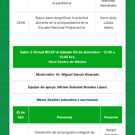
Martínez
la pandemia
Hernández
Retos para resignificar la práctica
Karol Aida
2648
docente en la postpandemia en la
López
Escuela Nacional Preparatoria
Valero
Salón 2 Virtual RELEP el Sábado 06 de diciembre - 12:45 a
13:45 hrs.
Hora Centro de México
Moderador:
Dr. Miguel García Alvarado
Equipo de apoyo:
Míriam Soledad Rosales López
Mesa: Gestión educativa y curriculum
ID de
iQ4
Ponencia
Ponente
Sergio
Desarrollo de un programa integral de
Armando