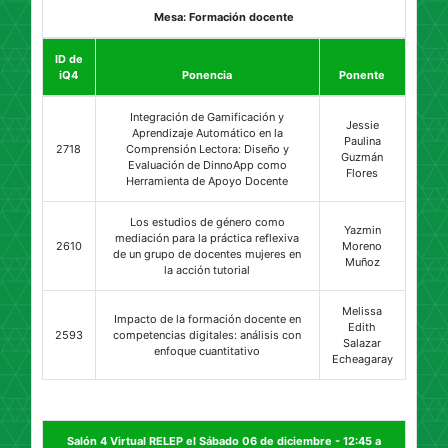
Mesa: Formación docente
ID de
iQ4
Ponencia
Ponente
Integración de Gamificación y
Jessie
Aprendizaje Automático en la
Paulina
2718
Comprensión Lectora: Diseño y
Guzmán
Evaluación de DinnoApp como
Flores
Herramienta de Apoyo Docente
Los estudios de género como
Yazmin
mediación para la práctica reflexiva
2610
Moreno
de un grupo de docentes mujeres en
Muñoz
la acción tutorial
Melissa
Impacto de la formación docente en
Edith
2593
competencias digitales: análisis con
Salazar
enfoque cuantitativo
Echeagaray
Salón 4 Virtual RELEP el Sábado 06 de diciembre - 12:45 a