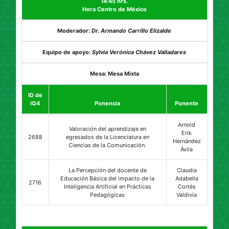
14:45 hrs.
Hora Centro de México
Moderador:
Dr. Armando Carrillo Elizalde
Equipo de apoyo:
Sylvia Verónica Chávez Valladares
Mesa: Mesa Mixta
ID de
iQ4
Ponencia
Ponente
Arnold
Valoración del aprendizaje en
Erik
2688
egresados de la Licenciatura en
Hernández
Ciencias de la Comunicación.
Ávila
La Percepción del docente de
Claudia
Educación Básica del impacto de la
Adabella
2716
Inteligencia Artificial en Prácticas
Cortés
Pedagógicas
Valdivia