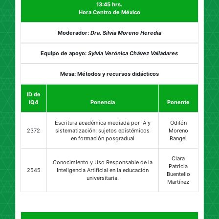
13:45 hrs.
Hora Centro de México
Moderador:
Dra. Silvia Moreno Heredia
Equipo de apoyo:
Sylvia Verónica Chávez Valladares
Mesa: Métodos y recursos didácticos
ID de
iQ4
Ponencia
Ponente
Escritura académica mediada por IA y
Odilón
2372
sistematización: sujetos epistémicos
Moreno
en formación posgradual
Rangel
Clara
Conocimiento y Uso Responsable de la
Patricia
2545
Inteligencia Artificial en la educación
Buentello
universitaria.
Martínez