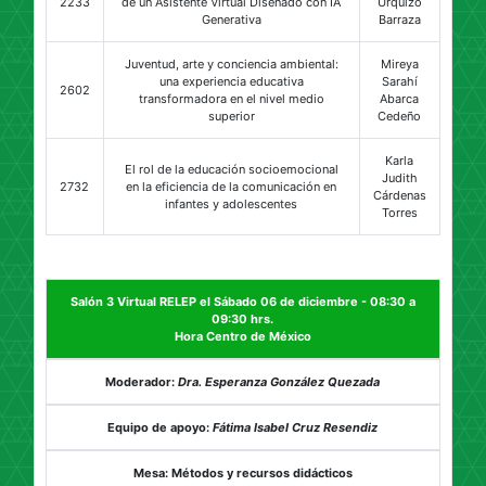
2233
de un Asistente Virtual Diseñado con IA
Urquizo
Generativa
Barraza
Juventud, arte y conciencia ambiental:
Mireya
una experiencia educativa
Sarahí
2602
transformadora en el nivel medio
Abarca
superior
Cedeño
Karla
El rol de la educación socioemocional
Judith
2732
en la eficiencia de la comunicación en
Cárdenas
infantes y adolescentes
Torres
Salón 3 Virtual RELEP el Sábado 06 de diciembre - 08:30 a
09:30 hrs.
Hora Centro de México
Moderador:
Dra. Esperanza González Quezada
Equipo de apoyo:
Fátima Isabel Cruz Resendiz
Mesa: Métodos y recursos didácticos