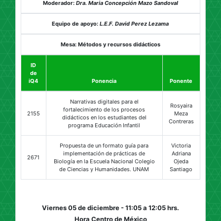
Moderador:
Dra. Maria Concepción Mazo Sandoval
Equipo de apoyo:
L.E.F. David Perez Lezama
Mesa: Métodos y recursos didácticos
ID
de
iQ4
Ponencia
Ponente
Narrativas digitales para el
Rosyaira
fortalecimiento de los procesos
2155
Meza
didácticos en los estudiantes del
Contreras
programa Educación Infantil
Propuesta de un formato guía para
Victoria
implementación de prácticas de
Adriana
2671
Biología en la Escuela Nacional Colegio
Ojeda
de Ciencias y Humanidades. UNAM
Santiago
Viernes 05 de diciembre - 11:05 a 12:05 hrs.
Hora Centro de México