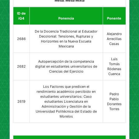
Mesa: Mesa Mixta
ID de
iQ4
Ponencia
Ponente
De la Docencia Tradicional al Educador
Alejandro
Decolonial: Tensiones, Rupturas y
2686
Arrecillas
Horizontes en la Nueva Escuela
Casas
Mexicana
Luis
Autopercepción de la competencia
Tomás
2682
digital en estudiantes universitarios de
Ródenas
Ciencias del Ejercicio
Cuenca
Los Factores que predicen el
rendimiento académico percibido en
Pedro
estudiantes universitarios: Caso
Pablo
2619
estudiantes Licenciatura en
Dorantes
Administración y Gestión de la
Torres
Universidad Politécnica del Estado de
Morelos