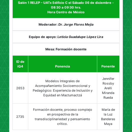
Salón 1 RELEP - UATx Edificio C el Sábado 06 de diciembre -
08:30 a 09:30 hrs.
Hora Centro de México
Moderador:
Dr. Jorge Flores Mejia
Equipo de apoyo:
Leticia Guadalupe López Lira
Mesa: Formación docente
ID de
iQ4
Ponencia
Ponente
Jennifer
Modelos Integrales de
Rossby
Acompañamiento Socioemocional y
2653
Arelli
Pedagógico: Experiencia de Inclusión y
Miranda
Equidad en Mactumactzá
Rueda
Formación docente, proceso complejo
María de
en prospectiva de la
la Luz
2735
transdisciplinariedad y pensamiento
Banderas
crítico.
Maya