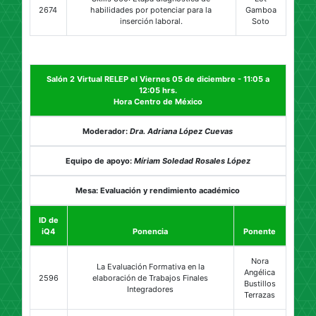
2674
habilidades por potenciar para la
Gamboa
inserción laboral.
Soto
Salón 2 Virtual RELEP el Viernes 05 de diciembre - 11:05 a
12:05 hrs.
Hora Centro de México
Moderador:
Dra. Adriana López Cuevas
Equipo de apoyo:
Míriam Soledad Rosales López
Mesa: Evaluación y rendimiento académico
ID de
iQ4
Ponencia
Ponente
Nora
La Evaluación Formativa en la
Angélica
2596
elaboración de Trabajos Finales
Bustillos
Integradores
Terrazas