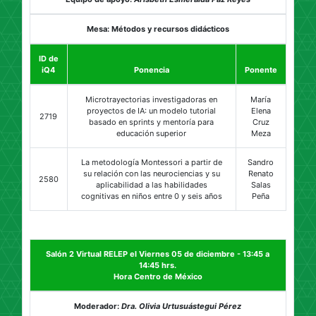
Mesa: Métodos y recursos didácticos
ID de
iQ4
Ponencia
Ponente
Microtrayectorias investigadoras en
María
proyectos de IA: un modelo tutorial
Elena
2719
basado en sprints y mentoría para
Cruz
educación superior
Meza
La metodología Montessori a partir de
Sandro
su relación con las neurociencias y su
Renato
2580
aplicabilidad a las habilidades
Salas
cognitivas en niños entre 0 y seis años
Peña
Salón 2 Virtual RELEP el Viernes 05 de diciembre - 13:45 a
14:45 hrs.
Hora Centro de México
Moderador:
Dra. Olivia Urtusuástegui Pérez