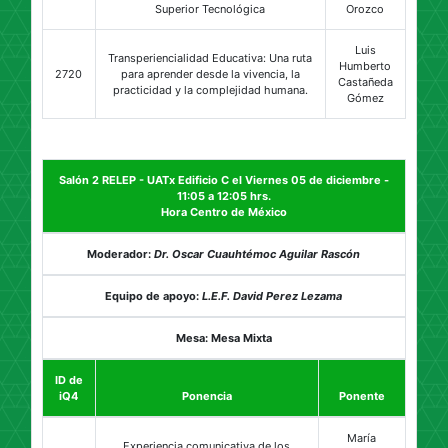
Superior Tecnológica
Orozco
Luis
Transperiencialidad Educativa: Una ruta
Humberto
2720
para aprender desde la vivencia, la
Castañeda
practicidad y la complejidad humana.
Gómez
Salón 2 RELEP - UATx Edificio C el Viernes 05 de diciembre -
11:05 a 12:05 hrs.
Hora Centro de México
Moderador:
Dr. Oscar Cuauhtémoc Aguilar Rascón
Equipo de apoyo:
L.E.F. David Perez Lezama
Mesa: Mesa Mixta
ID de
iQ4
Ponencia
Ponente
María
Experiencia comunicativa de los