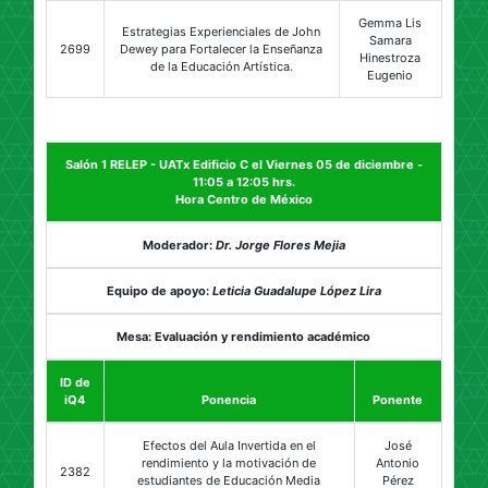
Gemma Lis
Estrategias Experienciales de John
Samara
2699
Dewey para Fortalecer la Enseñanza
Hinestroza
de la Educación Artística.
Eugenio
Salón 1 RELEP - UATx Edificio C el Viernes 05 de diciembre -
11:05 a 12:05 hrs.
Hora Centro de México
Moderador:
Dr. Jorge Flores Mejia
Equipo de apoyo:
Leticia Guadalupe López Lira
Mesa: Evaluación y rendimiento académico
ID de
iQ4
Ponencia
Ponente
Efectos del Aula Invertida en el
José
rendimiento y la motivación de
Antonio
2382
estudiantes de Educación Media
Pérez