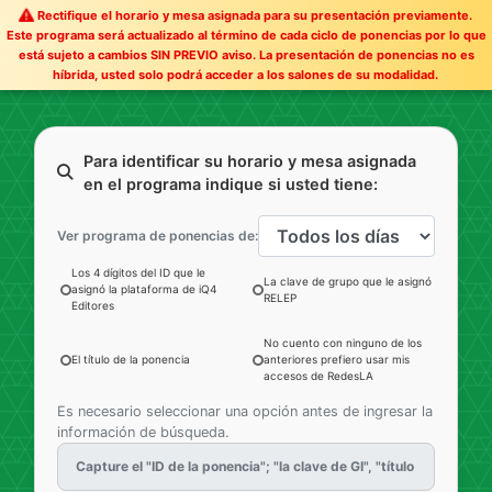
Rectifique el horario y mesa asignada para su presentación previamente.
Este programa será actualizado al término de cada ciclo de ponencias por lo que
está sujeto a cambios SIN PREVIO aviso. La presentación de ponencias no es
híbrida, usted solo podrá acceder a los salones de su modalidad.
Para identificar su horario y mesa asignada
en el programa indique si usted tiene:
Ver programa de ponencias de:
Los 4 dígitos del ID que le
La clave de grupo que le asignó
asignó la plataforma de iQ4
RELEP
Editores
No cuento con ninguno de los
El título de la ponencia
anteriores prefiero usar mis
accesos de RedesLA
Es necesario seleccionar una opción antes de ingresar la
información de búsqueda.