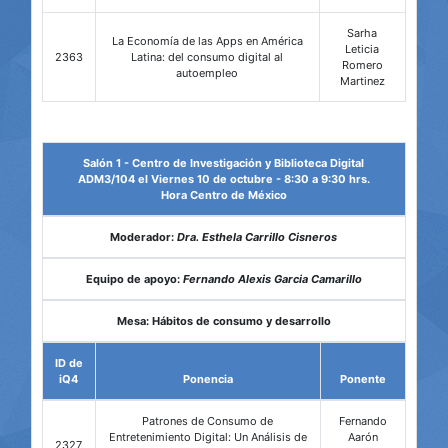
Sarha
La Economía de las Apps en América
Leticia
2363
Latina: del consumo digital al
Romero
autoempleo
Martinez
Salón 1 - Centro de Investigación y Biblioteca Digital
ADM3/104 el Viernes 10 de octubre - 8:30 a 9:30 hrs.
Hora Centro de México
Moderador:
Dra. Esthela Carrillo Cisneros
Equipo de apoyo:
Fernando Alexis Garcia Camarillo
Mesa: Hábitos de consumo y desarrollo
ID de
iQ4
Ponencia
Ponente
Patrones de Consumo de
Fernando
Entretenimiento Digital: Un Análisis de
Aarón
2327