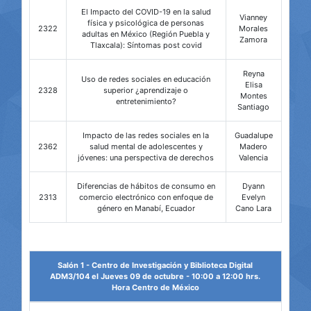
El Impacto del COVID-19 en la salud
Vianney
física y psicológica de personas
2322
Morales
adultas en México (Región Puebla y
Zamora
Tlaxcala): Síntomas post covid
Reyna
Uso de redes sociales en educación
Elisa
2328
superior ¿aprendizaje o
Montes
entretenimiento?
Santiago
Impacto de las redes sociales en la
Guadalupe
2362
salud mental de adolescentes y
Madero
jóvenes: una perspectiva de derechos
Valencia
Diferencias de hábitos de consumo en
Dyann
2313
comercio electrónico con enfoque de
Evelyn
género en Manabí, Ecuador
Cano Lara
Salón 1 - Centro de Investigación y Biblioteca Digital
ADM3/104 el Jueves 09 de octubre - 10:00 a 12:00 hrs.
Hora Centro de México