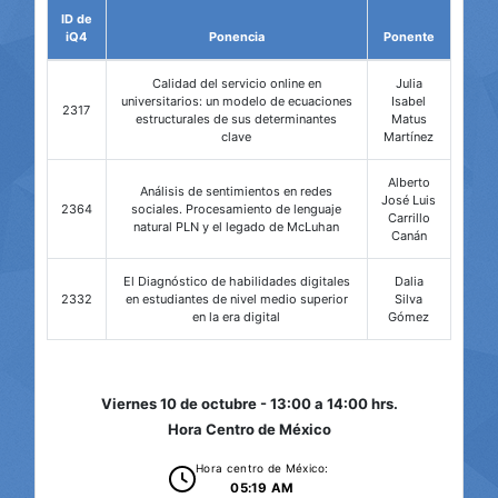
ID de
iQ4
Ponencia
Ponente
Calidad del servicio online en
Julia
universitarios: un modelo de ecuaciones
Isabel
2317
estructurales de sus determinantes
Matus
clave
Martínez
Alberto
Análisis de sentimientos en redes
José Luis
2364
sociales. Procesamiento de lenguaje
Carrillo
natural PLN y el legado de McLuhan
Canán
El Diagnóstico de habilidades digitales
Dalia
2332
en estudiantes de nivel medio superior
Silva
en la era digital
Gómez
Viernes 10 de octubre - 13:00 a 14:00 hrs.
Hora Centro de México
Hora centro de México:
05:19 AM