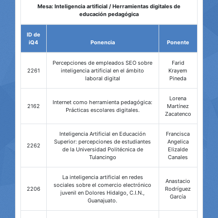
Mesa: Inteligencia artificial / Herramientas digitales de
educación pedagógica
ID de
iQ4
Ponencia
Ponente
Percepciones de empleados SEO sobre
Farid
2261
inteligencia artificial en el ámbito
Krayem
laboral digital
Pineda
Lorena
Internet como herramienta pedagógica:
2162
Martínez
Prácticas escolares digitales.
Zacatenco
Inteligencia Artificial en Educación
Francisca
Superior: percepciones de estudiantes
Angelica
2262
de la Universidad Politécnica de
Elizalde
Tulancingo
Canales
La inteligencia artificial en redes
Anastacio
sociales sobre el comercio electrónico
2206
Rodríguez
juvenil en Dolores Hidalgo, C.I.N.,
García
Guanajuato.