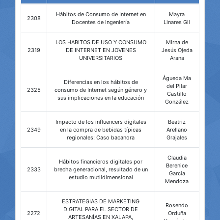
Hábitos de Consumo de Internet en
Mayra
2308
Docentes de Ingeniería
Linares Gil
LOS HABITOS DE USO Y CONSUMO
Mirna de
2319
DE INTERNET EN JOVENES
Jesús Ojeda
UNIVERSITARIOS
Arana
Águeda Ma
Diferencias en los hábitos de
del Pilar
2325
consumo de Internet según género y
Castillo
sus implicaciones en la educación
González
Impacto de los influencers digitales
Beatriz
2349
en la compra de bebidas típicas
Arellano
regionales: Caso bacanora
Grajales
Claudia
Hábitos financieros digitales por
Berenice
2333
brecha generacional, resultado de un
García
estudio mutlidimensional
Mendoza
ESTRATEGIAS DE MARKETING
Rosendo
DIGITAL PARA EL SECTOR DE
2272
Orduña
ARTESANÍAS EN XALAPA,