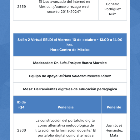
El Uso avanzado del Internet en
Gonzalo
2359
México: ¿Avance o rezago en el
Rodríguez
sexenio 2018-2024?
Ruiz
Salón 2 Virtual RELDI el Viernes 10 de octubre - 13:00 a 14:00
hrs.
Hora Centro de México
Moderador:
Dr. Luis Enrique Ibarra Morales
Equipo de apoyo:
Míriam Soledad Rosales López
Mesa: Herramientas digitales de educación pedagógica
ID de
iQ4
Ponencia
Ponente
La construcción del portafolio digital
como alternativa metodológica de
Juan José
2366
titulación en la formación docente.: El
Hernández
portafolio digital como alternativa
Mata