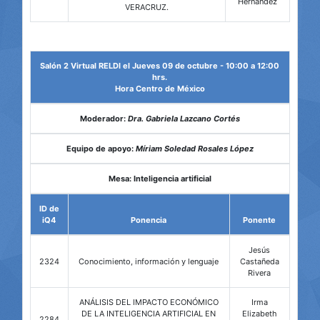
Hernández
VERACRUZ.
Salón 2 Virtual RELDI el Jueves 09 de octubre - 10:00 a 12:00
hrs.
Hora Centro de México
Moderador:
Dra. Gabriela Lazcano Cortés
Equipo de apoyo:
Míriam Soledad Rosales López
Mesa: Inteligencia artificial
ID de
iQ4
Ponencia
Ponente
Jesús
2324
Conocimiento, información y lenguaje
Castañeda
Rivera
ANÁLISIS DEL IMPACTO ECONÓMICO
Irma
DE LA INTELIGENCIA ARTIFICIAL EN
Elizabeth
2284