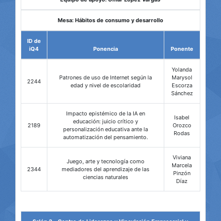
Mesa: Hábitos de consumo y desarrollo
ID de
iQ4
Ponencia
Ponente
Yolanda
Patrones de uso de Internet según la
Marysol
2244
edad y nivel de escolaridad
Escorza
Sánchez
Impacto epistémico de la IA en
Isabel
educación: juicio crítico y
2189
Orozco
personalización educativa ante la
Rodas
automatización del pensamiento.
Viviana
Juego, arte y tecnología como
Marcela
2344
mediadores del aprendizaje de las
Pinzón
ciencias naturales
Díaz