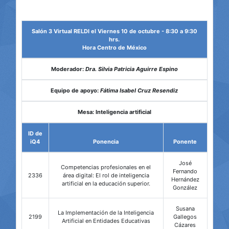
Salón 3 Virtual RELDI el Viernes 10 de octubre - 8:30 a 9:30
hrs.
Hora Centro de México
Moderador:
Dra. Silvia Patricia Aguirre Espino
Equipo de apoyo:
Fátima Isabel Cruz Resendiz
Mesa: Inteligencia artificial
ID de
iQ4
Ponencia
Ponente
José
Competencias profesionales en el
Fernando
2336
área digital: El rol de inteligencia
Hernández
artificial en la educación superior.
González
Susana
La Implementación de la Inteligencia
2199
Gallegos
Artificial en Entidades Educativas
Cázares