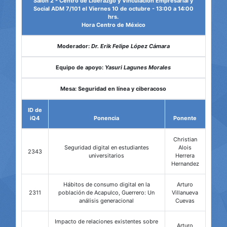
Salón 2 - Centro de Liderazgo y Vinculación Empresarial y
Social ADM 7/101 el Viernes 10 de octubre - 13:00 a 14:00
hrs.
Hora Centro de México
Moderador:
Dr. Erik Felipe López Cámara
Equipo de apoyo:
Yasuri Lagunes Morales
Mesa: Seguridad en línea y ciberacoso
ID de
iQ4
Ponencia
Ponente
Christian
Seguridad digital en estudiantes
Alois
2343
universitarios
Herrera
Hernandez
Hábitos de consumo digital en la
Arturo
2311
población de Acapulco, Guerrero: Un
Villanueva
análisis generacional
Cuevas
Impacto de relaciones existentes sobre
Arturo