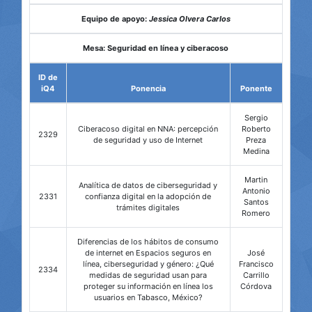
Equipo de apoyo:
Jessica Olvera Carlos
Mesa: Seguridad en línea y ciberacoso
ID de
iQ4
Ponencia
Ponente
Sergio
Ciberacoso digital en NNA: percepción
Roberto
2329
de seguridad y uso de Internet
Preza
Medina
Martin
Analítica de datos de ciberseguridad y
Antonio
2331
confianza digital en la adopción de
Santos
trámites digitales
Romero
Diferencias de los hábitos de consumo
de internet en Espacios seguros en
José
línea, ciberseguridad y género: ¿Qué
Francisco
2334
medidas de seguridad usan para
Carrillo
proteger su información en línea los
Córdova
usuarios en Tabasco, México?