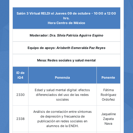
Salón 3 Virtual RELDI el Jueves 09 de octubre - 10:00 a 12:00
hrs.
Hora Centro de México
Moderador:
Dra. Silvia Patricia Aguirre Espino
Equipo de apoyo:
Arisbeth Esmeralda Paz Reyes
Mesa: Redes sociales y salud mental
ID de
iQ4
Ponencia
Ponente
Edad y salud mental digital: efectos
Fátima
2330
diferenciados del uso de las redes
Rodríguez
sociales
Ordoñez
Análisis de correlación entre síntomas
Jaqueline
de depresión y frecuencia de
2338
Zapata
publicación en redes sociales en
Nava
alumnos de la ENDH.