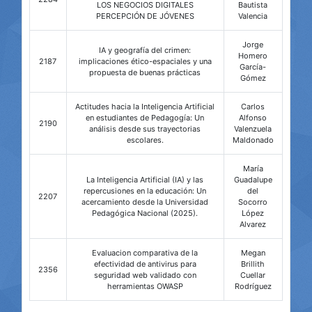
LOS NEGOCIOS DIGITALES
Bautista
PERCEPCIÓN DE JÓVENES
Valencia
Jorge
IA y geografía del crimen:
Homero
2187
implicaciones ético-espaciales y una
García-
propuesta de buenas prácticas
Gómez
Actitudes hacia la Inteligencia Artificial
Carlos
en estudiantes de Pedagogía: Un
Alfonso
2190
análisis desde sus trayectorias
Valenzuela
escolares.
Maldonado
María
La Inteligencia Artificial (IA) y las
Guadalupe
repercusiones en la educación: Un
del
2207
acercamiento desde la Universidad
Socorro
Pedagógica Nacional (2025).
López
Alvarez
Evaluacion comparativa de la
Megan
efectividad de antivirus para
Brillith
2356
seguridad web validado con
Cuellar
herramientas OWASP
Rodríguez