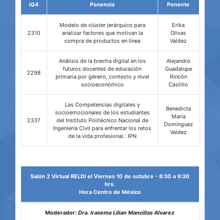
iQ4
Ponencia
Ponente
Modelo de clúster jerárquico para
Erika
2310
analizar factores que motivan la
Olivas
compra de productos en línea
Valdez
Análisis de la brecha digital en los
Alejandro
futuros docentes de educación
Guadalupe
2298
primaria por género, contexto y nivel
Rincón
socioeconómico
Castillo
Las Competencias digitales y
Benedicta
socioemocionales de los estudiantes
María
2337
del Instituto Politécnico Nacional de
Domínguez
Ingeniería Civil para enfrentar los retos
Valdez
de la vida profesional.: IPN
Salón 2 Virtual RELDI el Viernes 10 de octubre - 8:30 a 9:30
hrs.
Hora Centro de México
Moderador:
Dra. Irasema Lilian Mancillas Alvarez