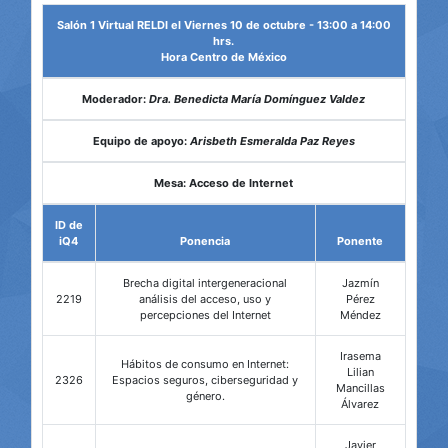
Salón 1 Virtual RELDI el Viernes 10 de octubre - 13:00 a 14:00
hrs.
Hora Centro de México
Moderador:
Dra. Benedicta María Domínguez Valdez
Equipo de apoyo:
Arisbeth Esmeralda Paz Reyes
Mesa: Acceso de Internet
ID de
iQ4
Ponencia
Ponente
Brecha digital intergeneracional
Jazmín
2219
análisis del acceso, uso y
Pérez
percepciones del Internet
Méndez
Irasema
Hábitos de consumo en Internet:
Lilian
2326
Espacios seguros, ciberseguridad y
Mancillas
género.
Álvarez
Javier