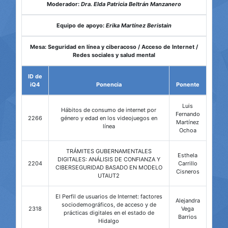
Moderador:
Dra. Elda Patricia Beltrán Manzanero
Equipo de apoyo:
Erika Martínez Beristain
Mesa: Seguridad en línea y ciberacoso / Acceso de Internet /
Redes sociales y salud mental
ID de
iQ4
Ponencia
Ponente
Luis
Hábitos de consumo de internet por
Fernando
2266
género y edad en los videojuegos en
Martínez
línea
Ochoa
TRÁMITES GUBERNAMENTALES
Esthela
DIGITALES: ANÁLISIS DE CONFIANZA Y
2204
Carrillo
CIBERSEGURIDAD BASADO EN MODELO
Cisneros
UTAUT2
El Perfil de usuarios de Internet: factores
Alejandra
sociodemográficos, de acceso y de
2318
Vega
prácticas digitales en el estado de
Barrios
Hidalgo