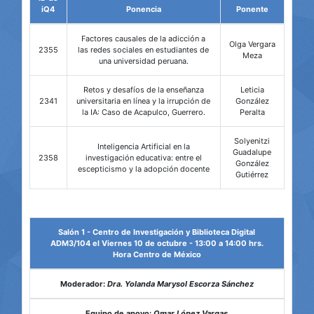
iQ4
Ponencia
Ponente
Factores causales de la adicción a
Olga Vergara
2355
las redes sociales en estudiantes de
Meza
una universidad peruana.
Retos y desafíos de la enseñanza
Leticia
2341
universitaria en línea y la irrupción de
González
la IA: Caso de Acapulco, Guerrero.
Peralta
Solyenitzi
Inteligencia Artificial en la
Guadalupe
2358
investigación educativa: entre el
González
escepticismo y la adopción docente
Gutiérrez
Salón 1 - Centro de Investigación y Biblioteca Digital
ADM3/104 el Viernes 10 de octubre - 13:00 a 14:00 hrs.
Hora Centro de México
Moderador:
Dra. Yolanda Marysol Escorza Sánchez
Equipo de apoyo:
Omar López Vargas